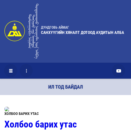
ᠳᠣᠲᠤᠭᠠᠳᠤ ᠠᠦᠳᠢᠲ ᠤ᠋ᠨ ᠠᠯᠪᠠ
ᠳᠤᠮᠳᠠᠭᠣᠪᠢ ᠠᠶᠢᠮᠠᠭ
ᠰᠠᠩᢈᠦᠦ ᠶ᠋ᠢᠨ ᢈᠢᠨᠠᠯᠲᠠ
ДУНДГОВЬ АЙМАГ
САНХҮҮГИЙН ХЯНАЛТ ДОТООД АУДИТЫН АЛБА
ИЛ ТОД БАЙДАЛ
ХОЛБОО БАРИХ УТАС
Холбоо барих утас