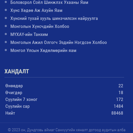
Боловсрол Соёл Шинжлэх Ухааны Яам
Хүнс Хөдөө Аж Ахуйн Яам
Хүнсний тухай хууль шинэчилсэн найруулга
Монголын Хүнсчдийн Холбоо
МҮХАҮ-ийн Танхим
Монголын Ажил Олгогч Эздийн Нэгдсэн Холбоо
Монгол Улсын Хөдөлмөрийн яам
ХАНДАЛТ
Өнөөдөр
22
Өчигдөр
18
Сүүлийн 7 хоног
172
Сүүлийн сар
1484
Нийт
88468
© 2023 он, Дундговь аймаг Санхүүгийн хяналт дотоод аудитын алба