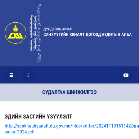
ᠳᠣᠲᠤᠭᠠᠳᠤ ᠠᠦᠳᠢᠲ ᠤ᠋ᠨ ᠠᠯᠪᠠ
ᠳᠤᠮᠳᠠᠭᠣᠪᠢ ᠠᠶᠢᠮᠠᠭ
ᠰᠠᠩᢈᠦᠦ ᠶ᠋ᠢᠨ ᢈᠢᠨᠠᠯᠲᠠ
ДУНДГОВЬ АЙМАГ
САНХҮҮГИЙН ХЯНАЛТ ДОТООД АУДИТЫН АЛБА
СУДАЛГАА ШИНЖИЛГЭЭ
ЭДИЙН ЗАСГИЙН ҮЗҮҮЛЭЛТ
http://sankhuuhyanalt.du.gov.mn/files/editor/20241119151142Эд
засаг 2024.pdf