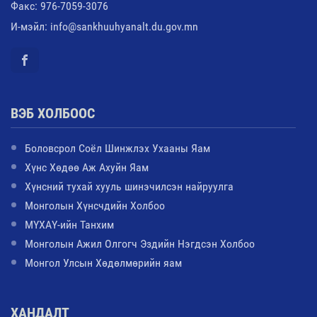
Факс: 976-7059-3076
И-мэйл: info@sankhuuhyanalt.du.gov.mn
ВЭБ ХОЛБООС
Боловсрол Соёл Шинжлэх Ухааны Яам
Хүнс Хөдөө Аж Ахуйн Яам
Хүнсний тухай хууль шинэчилсэн найруулга
Монголын Хүнсчдийн Холбоо
МҮХАҮ-ийн Танхим
Монголын Ажил Олгогч Эздийн Нэгдсэн Холбоо
Монгол Улсын Хөдөлмөрийн яам
ХАНДАЛТ