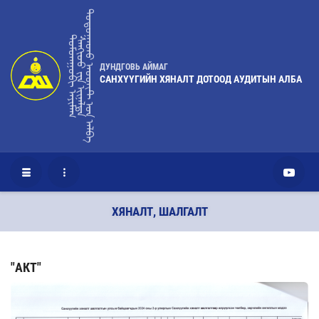
ᠳᠣᠲᠤᠭᠠᠳᠤ ᠠᠦᠳᠢᠲ ᠤ᠋ᠨ ᠠᠯᠪᠠ
ᠳᠤᠮᠳᠠᠭᠣᠪᠢ ᠠᠶᠢᠮᠠᠭ
ᠰᠠᠩᢈᠦᠦ ᠶ᠋ᠢᠨ ᢈᠢᠨᠠᠯᠲᠠ
ДУНДГОВЬ АЙМАГ
САНХҮҮГИЙН ХЯНАЛТ ДОТООД АУДИТЫН АЛБА
ХЯНАЛТ, ШАЛГАЛТ
"АКТ"