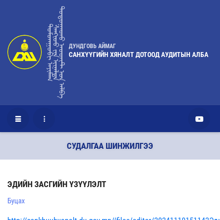
ᠳᠣᠲᠤᠭᠠᠳᠤ ᠠᠦᠳᠢᠲ ᠤ᠋ᠨ ᠠᠯᠪᠠ
ᠳᠤᠮᠳᠠᠭᠣᠪᠢ ᠠᠶᠢᠮᠠᠭ
ᠰᠠᠩᢈᠦᠦ ᠶ᠋ᠢᠨ ᢈᠢᠨᠠᠯᠲᠠ
ДУНДГОВЬ АЙМАГ
САНХҮҮГИЙН ХЯНАЛТ ДОТООД АУДИТЫН АЛБА
СУДАЛГАА ШИНЖИЛГЭЭ
ЭДИЙН ЗАСГИЙН ҮЗҮҮЛЭЛТ
Буцах