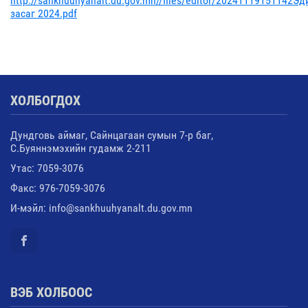
http://sankhuuhyanalt.du.gov.mn//files/editor/20241119151142Эд
засаг 2024.pdf
ХОЛБОГДОХ
Дундговь аймаг, Сайнцагаан сумын 7-р баг,
С.Буяннэмэхийн гудамж 2-211
Утас: 7059-3076
Факс: 976-7059-3076
И-мэйл: info@sankhuuhyanalt.du.gov.mn
ВЭБ ХОЛБООС