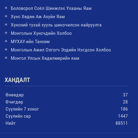
Боловсрол Соёл Шинжлэх Ухааны Яам
Хүнс Хөдөө Аж Ахуйн Яам
Хүнсний тухай хууль шинэчилсэн найруулга
Монголын Хүнсчдийн Холбоо
МҮХАҮ-ийн Танхим
Монголын Ажил Олгогч Эздийн Нэгдсэн Холбоо
Монгол Улсын Хөдөлмөрийн яам
ХАНДАЛТ
Өнөөдөр
37
Өчигдөр
28
Сүүлийн 7 хоног
186
Сүүлийн сар
1447
Нийт
88511