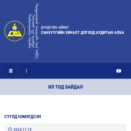
ᠳᠣᠲᠤᠭᠠᠳᠤ ᠠᠦᠳᠢᠲ ᠤ᠋ᠨ ᠠᠯᠪᠠ
ᠳᠤᠮᠳᠠᠭᠣᠪᠢ ᠠᠶᠢᠮᠠᠭ
ᠰᠠᠩᢈᠦᠦ ᠶ᠋ᠢᠨ ᢈᠢᠨᠠᠯᠲᠠ
ДУНДГОВЬ АЙМАГ
САНХҮҮГИЙН ХЯНАЛТ ДОТООД АУДИТЫН АЛБА
ИЛ ТОД БАЙДАЛ
СҮҮЛД НЭМЭГДСЭН
2024-11-19