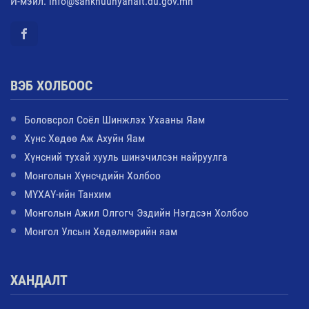
И-мэйл: info@sankhuuhyanalt.du.gov.mn
ВЭБ ХОЛБООС
Боловсрол Соёл Шинжлэх Ухааны Яам
Хүнс Хөдөө Аж Ахуйн Яам
Хүнсний тухай хууль шинэчилсэн найруулга
Монголын Хүнсчдийн Холбоо
МҮХАҮ-ийн Танхим
Монголын Ажил Олгогч Эздийн Нэгдсэн Холбоо
Монгол Улсын Хөдөлмөрийн яам
ХАНДАЛТ