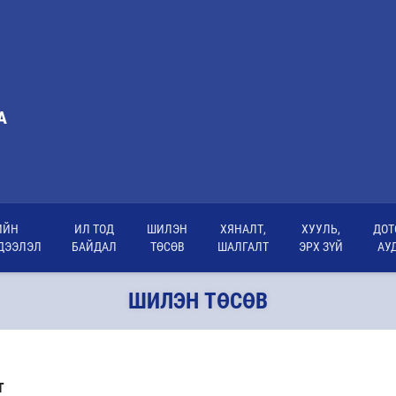
А
ИЙН
ИЛ ТОД
ШИЛЭН
ХЯНАЛТ,
ХУУЛЬ,
ДОТ
ДЭЭЛЭЛ
БАЙДАЛ
ТӨСӨВ
ШАЛГАЛТ
ЭРХ ЗҮЙ
АУ
ШИЛЭН ТӨСӨВ
Т