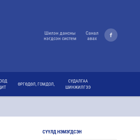
Шилэн дансны
Санал
нэгдсэн систем
авах
ООД
СУДАЛГАА
ӨРГӨДӨЛ, ГОМДОЛ,
ДИТ
ШИНЖИЛГЭЭ
СҮҮЛД НЭМЭГДСЭН