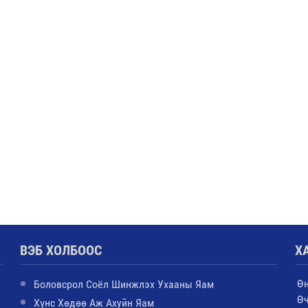
ВЭБ ХОЛБООС
Х
Ө
Боловсрол Соёл Шинжлэх Ухааны Яам
Ө
Хүнс Хөдөө Аж Ахуйн Яам