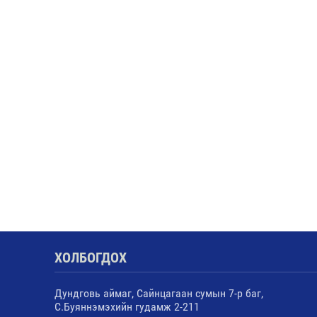
ХОЛБОГДОХ
Дундговь аймаг, Сайнцагаан сумын 7-р баг,
С.Буяннэмэхийн гудамж 2-211