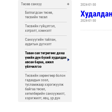
Төсөв санхүү
2024-01-30
Худалдан
Батлагдсан төсөв,
төсвийн төсөл
2024-01-30
Төсвийн гүйцэтгэл,
хэтрэлт, хэмнэлт
Санхүүгийн тайлан,
аудитын дүгнэлт
Таван сая төгрөгөөс дээш
үнийн дүн бүхий худалдан
авсан бараа, ажил
үйлчилгээ
Төсвийн хөрөнгөөр болон
гадаадын зээл,
тусламжаар хэрэгжүүлж
байгаа төсөл,
хөтөлбөрийн санхүүжилт,
хэрэгжилт, явц, үр дүн