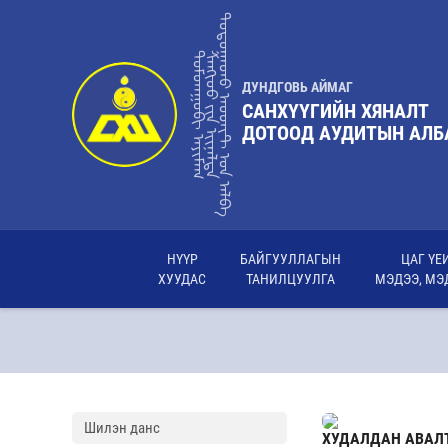
ᠳᠣᠲᠤᠭᠠᠳᠤ ᠠᠦᠳᠢᠲ ᠤ᠋ᠨ ᠠᠯᠪᠠ
ᠳᠤᠮᠳᠠᠭᠣᠪᠢ ᠠᠶᠢᠮᠠᠭ
ᠰᠠᠩᢈᠦᠦ ᠶ᠋ᠢᠨ ᢈᠢᠨᠠᠯᠲᠠ
ДУНДГОВЬ АЙМАГ
САНХҮҮГИЙН ХЯНАЛТ
ДОТООД АУДИТЫН АЛБ
НҮҮР
БАЙГУУЛЛАГЫН
ЦАГ ҮЕ
ХУУДАС
ТАНИЛЦУУЛГА
МЭДЭЭ, МЭ
Шилэн данс
ХУДАЛДАН АВАЛ