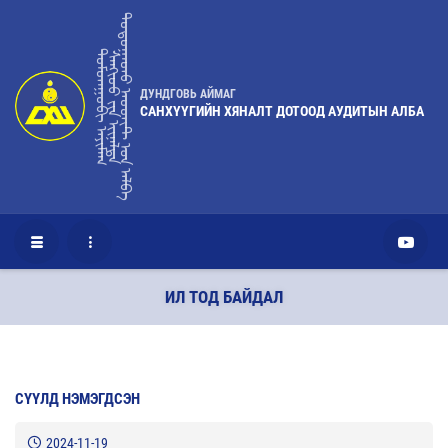
ᠳᠣᠲᠤᠭᠠᠳᠤ ᠠᠦᠳᠢᠲ ᠤ᠋ᠨ ᠠᠯᠪᠠ
ᠳᠤᠮᠳᠠᠭᠣᠪᠢ ᠠᠶᠢᠮᠠᠭ
ᠰᠠᠩᢈᠦᠦ ᠶ᠋ᠢᠨ ᢈᠢᠨᠠᠯᠲᠠ
ДУНДГОВЬ АЙМАГ
САНХҮҮГИЙН ХЯНАЛТ ДОТООД АУДИТЫН АЛБА
ИЛ ТОД БАЙДАЛ
СҮҮЛД НЭМЭГДСЭН
2024-11-19