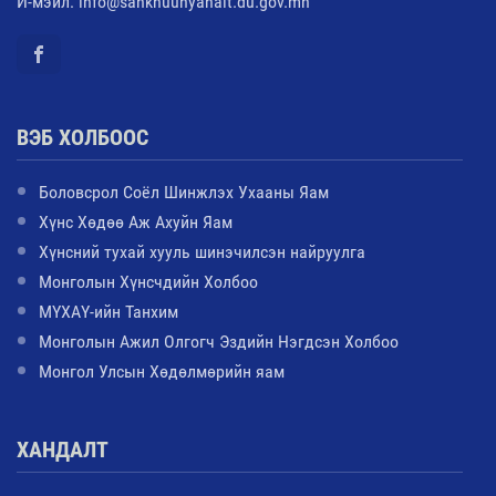
И-мэйл: info@sankhuuhyanalt.du.gov.mn
ВЭБ ХОЛБООС
Боловсрол Соёл Шинжлэх Ухааны Яам
Хүнс Хөдөө Аж Ахуйн Яам
Хүнсний тухай хууль шинэчилсэн найруулга
Монголын Хүнсчдийн Холбоо
МҮХАҮ-ийн Танхим
Монголын Ажил Олгогч Эздийн Нэгдсэн Холбоо
Монгол Улсын Хөдөлмөрийн яам
ХАНДАЛТ